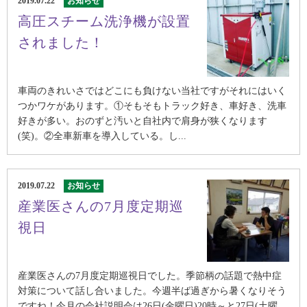
2019.07.22
お知らせ
高圧スチーム洗浄機が設置
されました！
車両のきれいさではどこにも負けない当社ですがそれにはいく
つかワケがあります。①そもそもトラック好き、車好き、洗車
好きが多い。おのずと汚いと自社内で肩身が狭くなります
(笑)。②全車新車を導入している。し...
2019.07.22
お知らせ
産業医さんの7月度定期巡
視日
産業医さんの7月度定期巡視日でした。季節柄の話題で熱中症
対策について話し合いました。今週半ば過ぎから暑くなりそう
ですね！今月の会社説明会は26日(金曜日)20時～と27日(土曜