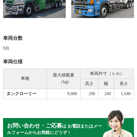
車両台数
9台
車両仕様
車両外寸（ｃｍ）
最大積載量
車種
（kg)
高さ
幅
長さ
タンクローリー
9,000
290
249
1,040
お問い合わせ・ご応募
は
お電話またはメー
ルフォームからお気軽にどうぞ！