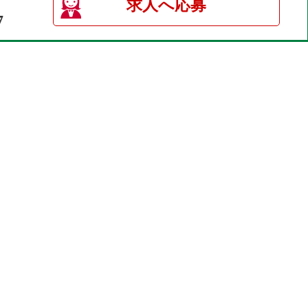
求人へ応募
7