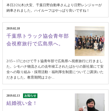
本日2/21(木)大安、千葉日野自動車さんより日野レンジャーが
納車されました。ハイルーフはやっぱり良いですね！
2019.02.18
千葉県トラック協会青年部
会視察旅行で広島県へ。
2/15～17にかけて千ト協青年部で広島県へ視察旅行に行きまし
た。シモハナ物流さんの去年竣工されたばかりの新社屋にて安
全への取り組み・採用活動・福利厚生制度についてご講演いた
だきました。教育期間は２か...
2019.02.13
お知らせ
結婚祝い金！