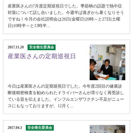
産業医さんの7月度定期巡視日でした。季節柄の話題で熱中症
対策について話し合いました。今週半ば過ぎから暑くなりそう
ですね！今月の会社説明会は26日(金曜日)20時～と27日(土曜
日)10時半～と13時半...
2017.11.20
安全衛生委員会
産業医さんの定期巡視日
今日は産業医さんの定期巡視日でした。今年度2回目の健康診
断後精密検査を勧められたドライバーさんが滞りなく再受診し
ている旨を伝えました。インフルエンザワクチン不足がニュー
スにもなっておりますが、12月く...
2017.04.3
安全衛生委員会