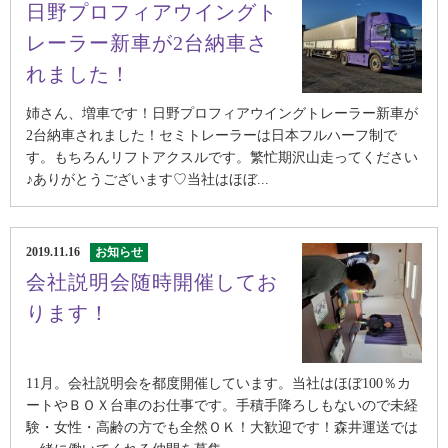
日野プロフィアウイングト
レーラー新車が2台納車さ
れました！
姉さん、増車です！日野プロフィアウイングトレーラー新車が
2台納車されました！セミトレーラーは日本フルハーフ制で
す。もちろんリフトアクスルです。繁忙期沢山走ってください
♪ありがとうございます♡当社はほぼ...
2019.11.16
お知らせ
会社説明会随時開催してお
ります！
11月。会社説明会を都度開催しています。当社はほぼ100％カ
ートやＢＯＸ台車のお仕事です。手積手降ろしもないので未経
験・女性・高齢の方でも全然ＯＫ！大歓迎です！森井運送では