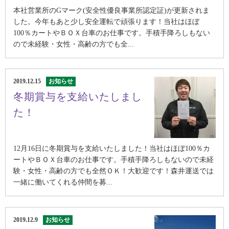
本社営業所のGマーク(安全性優良事業所認定証)が更新されま
した。今年もあと少し安全運転で頑張ります！当社はほぼ
100％カートやＢＯＸ台車のお仕事です。手積手降ろしもない
ので未経験・女性・高齢の方でも全...
2019.12.15
お知らせ
冬期賞与を支給いたしまし
た！
12月16日に冬期賞与を支給いたしました！当社はほぼ100％カ
ートやＢＯＸ台車のお仕事です。手積手降ろしもないので未経
験・女性・高齢の方でも全然ＯＫ！大歓迎です！森井運送では
一緒に働いてくれる仲間を募...
2019.12.9
お知らせ