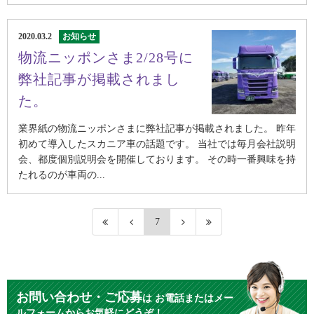
2020.03.2
お知らせ
物流ニッポンさま2/28号に
弊社記事が掲載されまし
た。
業界紙の物流ニッポンさまに弊社記事が掲載されました。 昨年
初めて導入したスカニア車の話題です。 当社では毎月会社説明
会、都度個別説明会を開催しております。 その時一番興味を持
たれるのが車両の...
7
お問い合わせ・ご応募
は
お電話またはメー
ルフォームからお気軽にどうぞ！