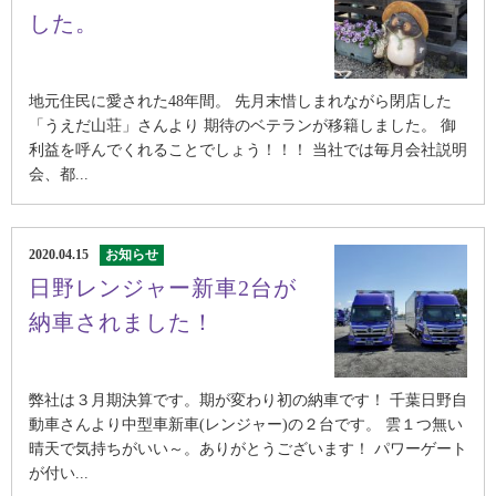
した。
地元住民に愛された48年間。 先月末惜しまれながら閉店した
「うえだ山荘」さんより 期待のベテランが移籍しました。 御
利益を呼んでくれることでしょう！！！ 当社では毎月会社説明
会、都...
2020.04.15
お知らせ
日野レンジャー新車2台が
納車されました！
弊社は３月期決算です。期が変わり初の納車です！ 千葉日野自
動車さんより中型車新車(レンジャー)の２台です。 雲１つ無い
晴天で気持ちがいい～。ありがとうございます！ パワーゲート
が付い...