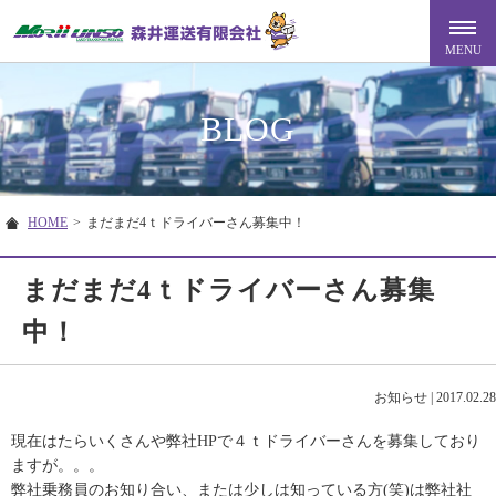
BLOG
HOME
>
まだまだ4ｔドライバーさん募集中！
まだまだ4ｔドライバーさん募集
中！
お知らせ
|
2017.02.28
現在はたらいくさんや弊社HPで４ｔドライバーさんを募集しており
ますが。。。
弊社乗務員のお知り合い、または少しは知っている方(笑)は弊社社