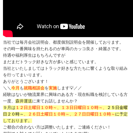
当社では毎月会社説明会、都度個別説明会を開催しております。
その時一番興味を持たれるのが車両のカッコ良さ・綺麗さです。
待遇や福利厚生はもちろんですが
まだまだトラック好きな方が多いと感じています。
当社といたしましてはトラック好きな方たちに響くような取り組み
を行ってまいります。
ありがとうございます！
＼＼
今月
も
就職相談会
を
実施
します💡／
／
経験はないが物流業界に興味のある方・現在転職を検討している方
一度、
森井運送
に来てお話しませんか？
９月は
１２日土曜日１０時～、１３日日曜日１０時～、
２５
日金曜
日２０時～
、２６日土曜日１０時～、２７日日曜日１０時～
に
予定
しております。
ご都合の合わない方は調整いたします。ご連絡ください！