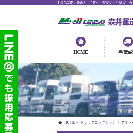
千葉県に拠点を置き、全国へ宅配便や一般雑貨、液
HOME
事業紹
HOME
>
トラックコレクション
>
クオン